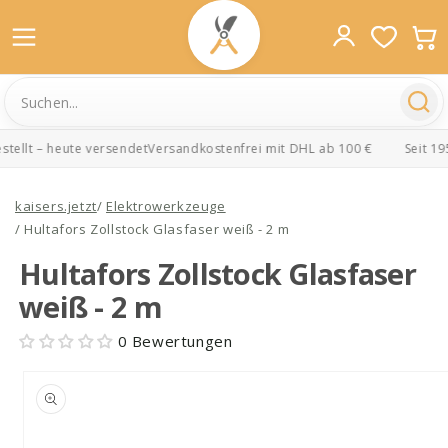
ellt – heute versendet
Versandkostenfrei mit DHL ab 100 €
Seit 195
Direkt
zum
kaisers.jetzt
/
Elektrowerkzeuge
Inhalt
/
Hultafors Zollstock Glasfaser weiß - 2 m
Hultafors Zollstock Glasfaser
weiß - 2 m
0 Bewertungen
oduktinformationen
ringen