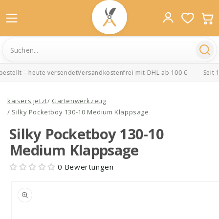
stellt – heute versendet
Versandkostenfrei mit DHL ab 100 €
Seit 1
Direkt
zum
kaisers.jetzt
/
Gartenwerkzeug
Inhalt
/
Silky Pocketboy 130-10 Medium Klappsage
Silky Pocketboy 130-10
Medium Klappsage
0 Bewertungen
oduktinformationen
ringen