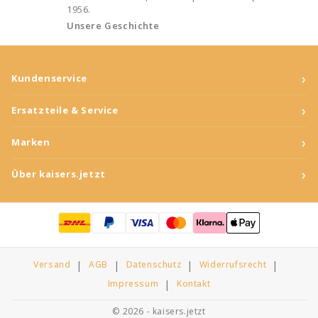
1956.
Unsere Geschichte
›
Kundenservice
›
Ersatzteile & Service
›
Marken
›
Über kaisers.jetzt
Versand
AGB
Datenschutz
Widerrufsrecht
Impressum
Kontakt
© 2026 - kaisers.jetzt