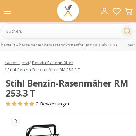
stellt – heute versendet
Versandkostenfrei mit DHL ab 100 €
Seit 1
Direkt
zum
kaisers.jetzt
/
Benzin-Rasenmäher
Inhalt
/
Stihl Benzin-Rasenmäher RM 253.3 T
Stihl Benzin-Rasenmäher RM
253.3 T
2 Bewertungen
oduktinformationen
ringen