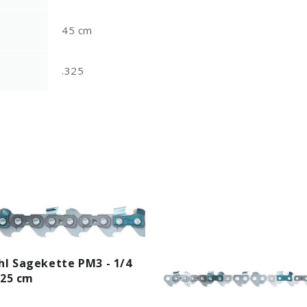
45 cm
.325
hl Sagekette PM3 - 1/4
 25 cm