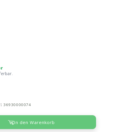
er
ferbar.
r:
36930000074
In den Warenkorb