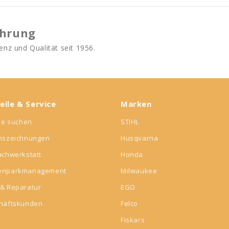
ahrung
nz und Qualität seit 1956.
eile & Service
Marken
ile suchen
STIHL
onszeichnungen
Husqvarna
achwerkstatt
Honda
enparkmanagement
Milwaukee
& Reparatur
EGO
chäftskunden
Felco
Fiskars