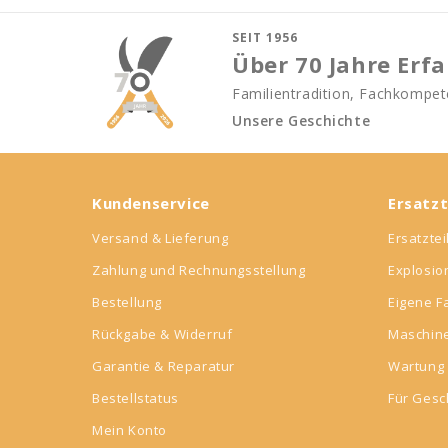
SEIT 1956
Über 70 Jahre Erf
Familientradition, Fachkompete
Unsere Geschichte
Kundenservice
Ersatzt
Versand & Lieferung
Ersatzte
Zahlung und Rechnungsstellung
Explosi
Bestellung
Eigene F
Rückgabe & Widerruf
Maschin
Garantie & Reparatur
Wartung 
Bestellstatus
Für Ges
Mein Konto