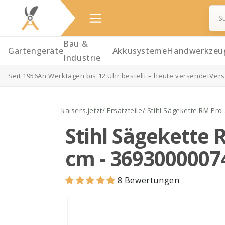
Bau &
Gartengeräte
Akkusysteme
Handwerkzeu
Industrie
Seit 1956
An Werktagen bis 12 Uhr bestellt – heute versendet
Vers
Direkt
zum
Inhalt
kaisers.jetzt
/
Ersatzteile
/
Stihl Sägekette RM Pro 
Stihl Sägekette R
cm - 3693000007
8 Bewertungen
Zu
Produktinformationen
springen