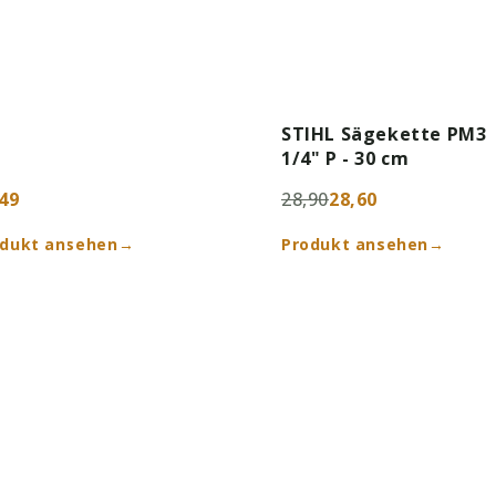
STIHL Sägekette PM3
1/4" P - 30 cm
49
28,90
28,60
odukt ansehen
→
Produkt ansehen
→