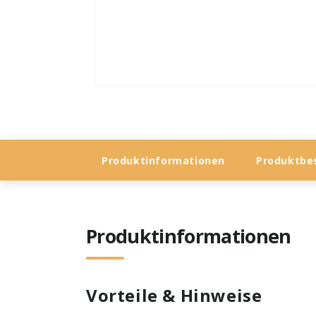
Medien
1
in
Modal
öffnen
Produktinformationen
Produktbe
Produktinformationen
Vorteile & Hinweise