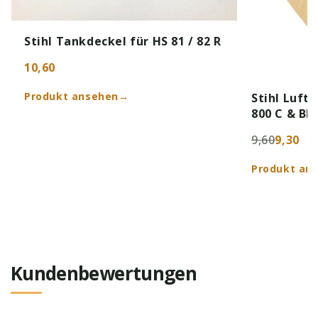
Stihl Tankdeckel für HS 81 / 82 R
10,60
Produkt ansehen
→
Stihl Luftf
800 C & BR
9,60
9,30
Produkt an
Kundenbewertungen