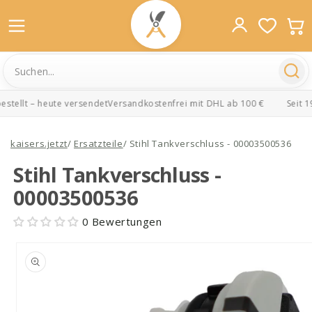
tellt – heute versendet
Versandkostenfrei mit DHL ab 100 €
Seit 19
Direkt
zum
kaisers.jetzt
/
Ersatzteile
/
Stihl Tankverschluss - 00003500536
Inhalt
Stihl Tankverschluss -
00003500536
0 Bewertungen
oduktinformationen
ringen