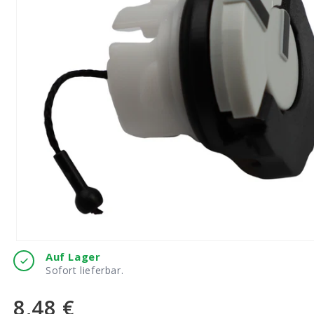
Medien
Auf Lager
1
Sofort lieferbar.
in
Modal
öffnen
8,48 €