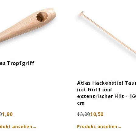
as Tropfgriff
Atlas Hackenstiel Taur
mit Griff und
exzentrischer Hilt - 16
cm
0
1,90
13,00
10,50
odukt ansehen
→
Produkt ansehen
→