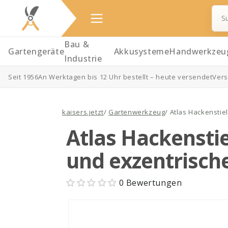
Bau &
Gartengeräte
Akkusysteme
Handwerkzeu
Industrie
Seit 1956
An Werktagen bis 12 Uhr bestellt – heute versendet
Vers
Direkt
zum
Inhalt
kaisers.jetzt
/
Gartenwerkzeug
/
Atlas Hackenstiel
Atlas Hackenstiel
und exzentrische
0 Bewertungen
Zu
Produktinformationen
springen