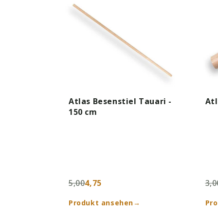
Atlas Besenstiel Tauari -
Atl
150 cm
5,00
4,75
3,0
Produkt ansehen
→
Pr