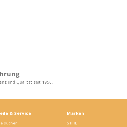
ahrung
nz und Qualität seit 1956.
eile & Service
Marken
ile suchen
STIHL