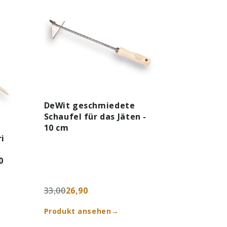
DeWit geschmiedete
Schaufel für das Jäten -
10 cm
i
0
33,00
26,90
Produkt ansehen
→