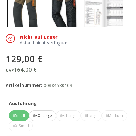
Modal
öffnen
Nicht auf Lager
Aktuell nicht verfügbar
129,00 €
164,00 €
UVP
Artikelnummer:
00884580103
Ausführung
Small
XX-Large
X-Large
Large
Medium
X-Small