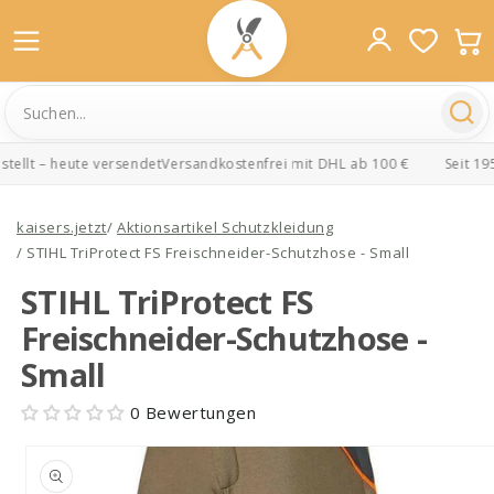
ellt – heute versendet
Versandkostenfrei mit DHL ab 100 €
Seit 1956
Direkt
zum
kaisers.jetzt
/
Aktionsartikel Schutzkleidung
Inhalt
/
STIHL TriProtect FS Freischneider-Schutzhose - Small
STIHL TriProtect FS
Freischneider-Schutzhose -
Small
0 Bewertungen
oduktinformationen
ringen