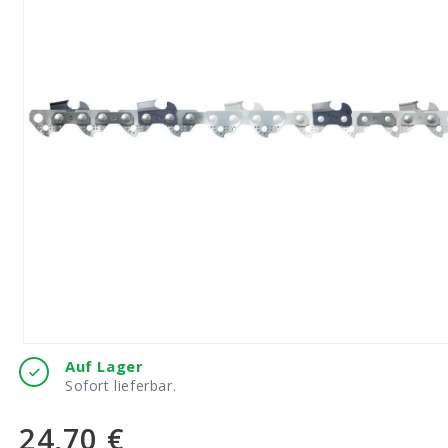
Medien
Auf Lager
1
Sofort lieferbar.
in
Modal
öffnen
24,70 €