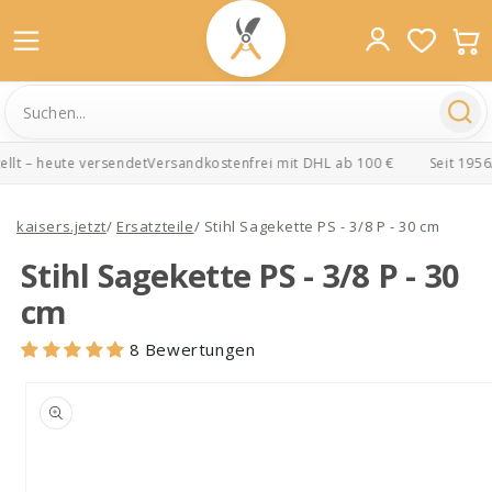
lt – heute versendet
Versandkostenfrei mit DHL ab 100 €
Seit 1956
A
Direkt
zum
kaisers.jetzt
/
Ersatzteile
/
Stihl Sagekette PS - 3/8 P - 30 cm
Inhalt
Stihl Sagekette PS - 3/8 P - 30
cm
8 Bewertungen
oduktinformationen
ringen