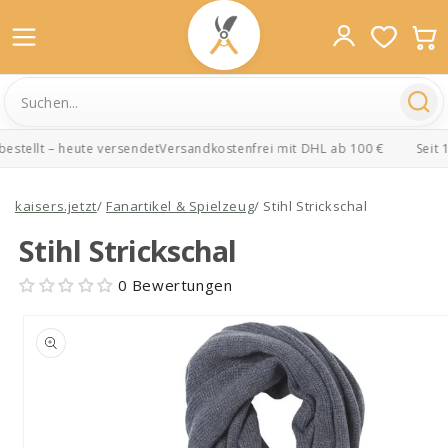
stellt – heute versendet
Versandkostenfrei mit DHL ab 100 €
Seit 1
Direkt
zum
kaisers.jetzt
/
Fanartikel & Spielzeug
/
Stihl Strickschal
Inhalt
Stihl Strickschal
0 Bewertungen
oduktinformationen
ringen